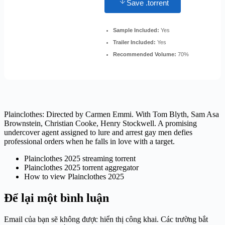
Save .torrent
Sample Included:
Yes
Trailer Included:
Yes
Recommended Volume:
70%
Plainclothes: Directed by Carmen Emmi. With Tom Blyth, Sam Asa
Brownstein, Christian Cooke, Henry Stockwell. A promising
undercover agent assigned to lure and arrest gay men defies
professional orders when he falls in love with a target.
Plainclothes 2025 streaming torrent
Plainclothes 2025 torrent aggregator
How to view Plainclothes 2025
Để lại một bình luận
Email của bạn sẽ không được hiển thị công khai.
Các trường bắt