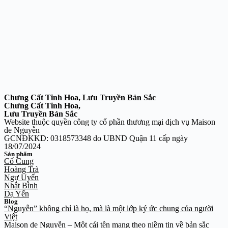
Chưng Cất Tinh Hoa, Lưu Truyền Bản Sắc
Chưng Cất Tinh Hoa,
Lưu Truyền Bản Sắc
Website thuộc quyền công ty cổ phần thương mại dịch vụ Maison
de Nguyễn
GCNĐKKD: 0318573348 do UBND Quận 11 cấp ngày
18/07/2024
Sản phẩm
Cố Cung
Hoàng Trà
Ngự Uyển
Nhật Bình
Dạ Yến
Blog
“Nguyễn” không chỉ là họ, mà là một lớp ký ức chung của người
Việt
Maison de Nguyễn – Một cái tên mang theo niềm tin về bản sắc