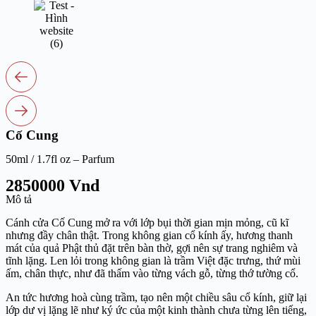
Cố Cung
50ml / 1.7fl oz – Parfum
2850000 Vnd
Mô tả
Cánh cửa Cố Cung mở ra với lớp bụi thời gian mịn mỏng, cũ kĩ
nhưng đầy chân thật. Trong không gian cổ kính ấy, hương thanh
mát của quả Phật thủ đặt trên bàn thờ, gợi nên sự trang nghiêm và
tĩnh lặng. Len lỏi trong không gian là trầm Việt đặc trưng, thứ mùi
ấm, chân thực, như đã thấm vào từng vách gỗ, từng thớ tường cổ.
An tức hương hoà cùng trầm, tạo nên một chiều sâu cổ kính, giữ lại
lớp dư vị lặng lẽ như ký ức của một kinh thành chưa từng lên tiếng,