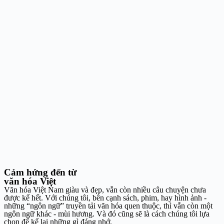
Cảm hứng đến từ
văn hóa Việt
Văn hóa Việt Nam giàu và đẹp, vẫn còn nhiều câu chuyện chưa
được kể hết. Với chúng tôi, bên cạnh sách, phim, hay hình ảnh -
những “ngôn ngữ” truyền tải văn hóa quen thuộc, thì vẫn còn một
ngôn ngữ khác - mùi hương. Và đó cũng sẽ là cách chúng tôi lựa
chọn để kể lại những gì đáng nhớ.