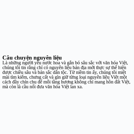
Câu chuyện nguyên liệu
Là những người yêu nước hoa và gắn bó sâu sắc với văn hóa Việt,
chúng tôi tin rằng chỉ có nguyên liệu bản địa mới thực sự thể hiện
được chiều sâu và bản sắc dân tộc. Từ niềm tin ấy, chúng tôi miệt
mài tìm kiếm, chưng cất và gìn giữ từng loại nguyên liệu Việt một
cách đầy chỉn chu để mỗi tầng hương không chỉ mang hồn đất Việt,
mà còn là cầu nối đưa văn hóa Việt lan xa.