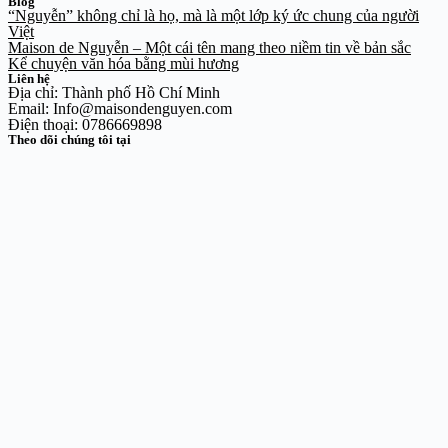
Blog
“Nguyễn” không chỉ là họ, mà là một lớp ký ức chung của người
Việt
Maison de Nguyễn – Một cái tên mang theo niềm tin về bản sắc
Kể chuyện văn hóa bằng mùi hương
Liên hệ
Địa chỉ: Thành phố Hồ Chí Minh
Email: Info@maisondenguyen.com
Điện thoại: 0786669898
Theo dõi chúng tôi tại