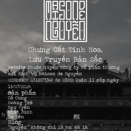
Chưng Cất Tinh Hoa,
Lưu Truyền Bản Sắc
Website thuộc quyền công ty cổ phần thương
mại dịch vụ Maison de Nguyễn
GCNĐKKD: 0318573348 do UBND Quận 11 cấp ngày
18/07/2024
Sản phẩm
Cố Cung
Hoàng Trà
Ngự Uyển
Nhật Bình
Dạ Yến
Blog
“Nguyễn” không chỉ là họ, mà là