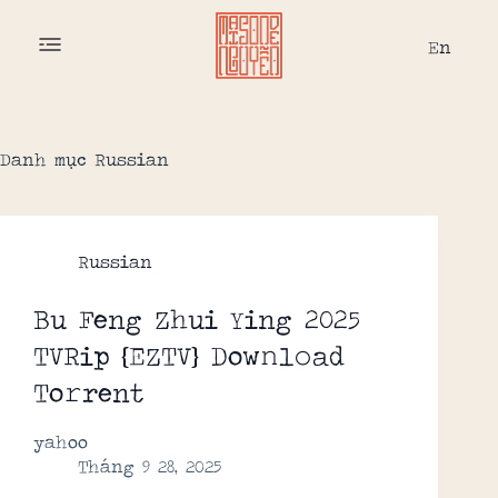
En
Danh mục
Russian
Russian
Bu Feng Zhui Ying 2025
TVRip {EZTV} Dow𝚗l𝚘ad
To𝚛rent
yahoo
Tháng 9 28, 2025