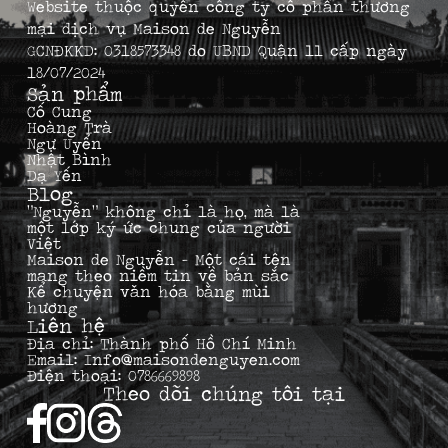
Website thuộc quyền công ty cổ phần thương
mại dịch vụ Maison de Nguyễn
GCNĐKKD: 0318573348 do UBND Quận 11 cấp ngày
18/07/2024
Sản phẩm
Cố Cung
Hoàng Trà
Ngự Uyển
Nhật Bình
Dạ Yến
Blog
“Nguyễn” không chỉ là họ, mà là
một lớp ký ức chung của người
Việt
Maison de Nguyễn – Một cái tên
mang theo niềm tin về bản sắc
Kể chuyện văn hóa bằng mùi
hương
Liên hệ
Địa chỉ: Thành phố Hồ Chí Minh
Email: Info@maisondenguyen.com
Điện thoại: 0786669898
Theo dõi chúng tôi tại