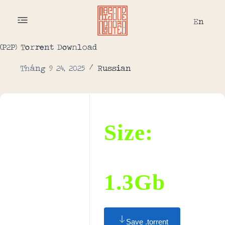
En
(P2P) To𝚛rent Dow𝚗l𝚘ad
Tháng 9 24, 2025
Russian
Size:
1.3Gb
Save .torrent