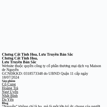
Chưng Cất Tinh Hoa, Lưu Truyền Bản Sắc
Chưng Cất Tinh Hoa,
Lưu Truyền Bản Sắc
Website thuộc quyền công ty cổ phần thương mại dịch vụ Maison
de Nguyễn
GCNĐKKD: 0318573348 do UBND Quận 11 cấp ngày
18/07/2024
Sản phẩm
Cố Cung
Hoàng Trà
Ngự Uyển
Nhật Bình
Dạ Yến
Blog
“Nguyễn” không chỉ là họ, mà là một lớp ký ức chung của người