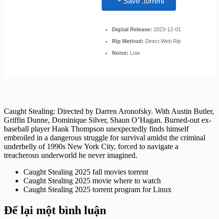
Save .torrent
Digital Release:
2023-12-01
Rip Method:
Direct Web Rip
Noise:
Low
Caught Stealing: Directed by Darren Aronofsky. With Austin Butler,
Griffin Dunne, Dominique Silver, Shaun O’Hagan. Burned-out ex-
baseball player Hank Thompson unexpectedly finds himself
embroiled in a dangerous struggle for survival amidst the criminal
underbelly of 1990s New York City, forced to navigate a
treacherous underworld he never imagined.
Caught Stealing 2025 fall movies torrent
Caught Stealing 2025 movie where to watch
Caught Stealing 2025 torrent program for Linux
Để lại một bình luận