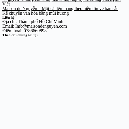
Việt
Maison de Nguyễn – Một cái tên mang theo niềm tin về bản sắc
Kể chuyện văn hóa bằng mùi hương
Liên hệ
Địa chỉ: Thành phố Hồ Chí Minh
Email: Info@maisondenguyen.com
Điện thoại: 0786669898
Theo dõi chúng tôi tại