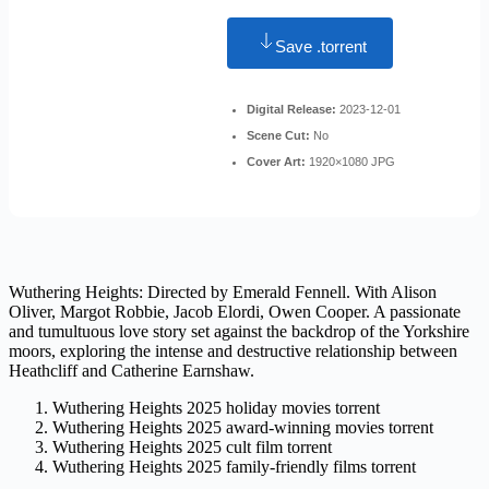
Save .torrent
Digital Release:
2023-12-01
Scene Cut:
No
Cover Art:
1920×1080 JPG
Wuthering Heights: Directed by Emerald Fennell. With Alison
Oliver, Margot Robbie, Jacob Elordi, Owen Cooper. A passionate
and tumultuous love story set against the backdrop of the Yorkshire
moors, exploring the intense and destructive relationship between
Heathcliff and Catherine Earnshaw.
Wuthering Heights 2025 holiday movies torrent
Wuthering Heights 2025 award-winning movies torrent
Wuthering Heights 2025 cult film torrent
Wuthering Heights 2025 family-friendly films torrent