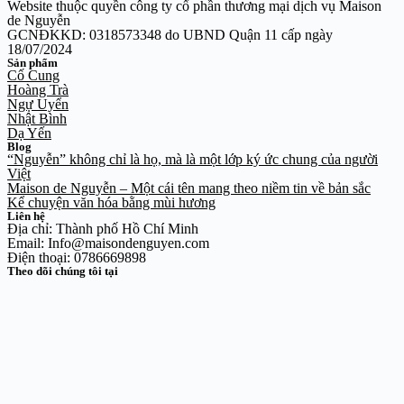
Website thuộc quyền công ty cổ phần thương mại dịch vụ Maison
de Nguyễn
GCNĐKKD: 0318573348 do UBND Quận 11 cấp ngày
18/07/2024
Sản phẩm
Cố Cung
Hoàng Trà
Ngự Uyển
Nhật Bình
Dạ Yến
Blog
“Nguyễn” không chỉ là họ, mà là một lớp ký ức chung của người
Việt
Maison de Nguyễn – Một cái tên mang theo niềm tin về bản sắc
Kể chuyện văn hóa bằng mùi hương
Liên hệ
Địa chỉ: Thành phố Hồ Chí Minh
Email: Info@maisondenguyen.com
Điện thoại: 0786669898
Theo dõi chúng tôi tại