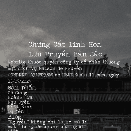
Chưng Cất Tinh Hoa,
Lưu Truyền Bản Sắc
Website thuộc quyền công ty cổ phần thương
mại dịch vụ Maison de Nguyễn
GCNĐKKD: 0318573348 do UBND Quận 11 cấp ngày
18/07/2024
Sản phẩm
Cố Cung
Hoàng Trà
Ngự Uyển
Nhật Bình
Dạ Yến
Blog
“Nguyễn” không chỉ là họ, mà là
một lớp ký ức chung của người