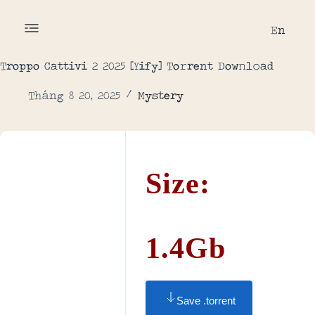
En
Troppo Cattivi 2 2025 [Yify] To𝚛rent Dow𝚗l𝚘ad
Tháng 8 20, 2025
Mystery
Size:
1.4Gb
Save .torrent