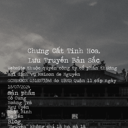
Chưng Cất Tinh Hoa,
Lưu Truyền Bản Sắc
Website thuộc quyền công ty cổ phần thương
mại dịch vụ Maison de Nguyễn
GCNĐKKD: 0318573348 do UBND Quận 11 cấp ngày
18/07/2024
Sản phẩm
Cố Cung
Hoàng Trà
Ngự Uyển
Nhật Bình
Dạ Yến
Blog
“Nguyễn” không chỉ là họ, mà là