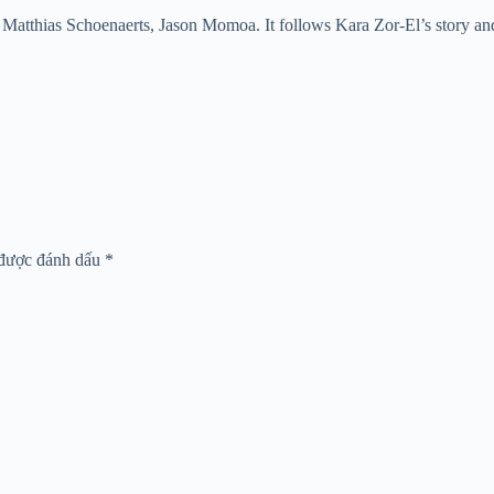
 Matthias Schoenaerts, Jason Momoa. It follows Kara Zor-El’s story and
 được đánh dấu
*