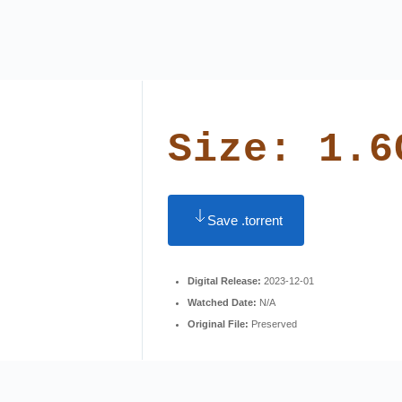
Size: 1.6
Save .torrent
Digital Release:
2023-12-01
Watched Date:
N/A
Original File:
Preserved