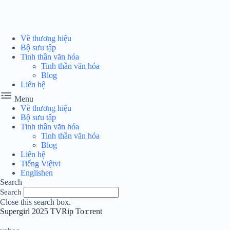
Chuyển
đến
phần
nội
Về thương hiệu
dung
Bộ sưu tập
Tinh thần văn hóa
Tinh thần văn hóa
Blog
Liên hệ
Menu
Về thương hiệu
Bộ sưu tập
Tinh thần văn hóa
Tinh thần văn hóa
Blog
Liên hệ
Tiếng Việt
vi
English
en
Search
Search
Close this search box.
Supergirl 2025 TVRip To𝚛rent