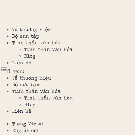
Chuyển
đến
phần
nội
Về thương hiệu
dung
Bộ sưu tập
Tinh thần văn hóa
Tinh thần văn hóa
Blog
Liên hệ
Menu
Về thương hiệu
Bộ sưu tập
Tinh thần văn hóa
Tinh thần văn hóa
Blog
Liên hệ
Tiếng Việt
vi
English
en