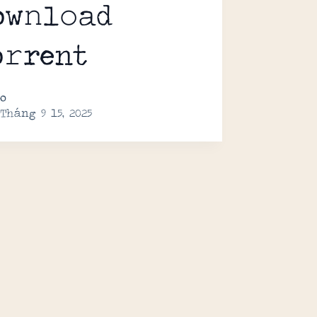
ow𝚗l𝚘ad
o𝚛rent
o
Tháng 9 15, 2025