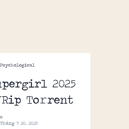
Psychological
upergirl 2025
VRip To𝚛rent
o
Tháng 9 20, 2025