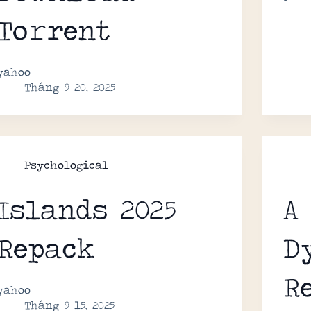
To𝚛rent
yahoo
Tháng 9 20, 2025
Psychological
Islands 2025
A
Repack
D
R
yahoo
Tháng 9 15, 2025