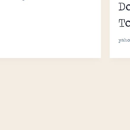
D
T
yaho