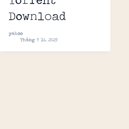
Dow𝚗l𝚘ad
yahoo
Tháng 9 16, 2025