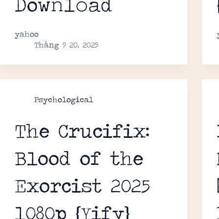
Dow𝚗l𝚘ad
yahoo
Tháng 9 20, 2025
Psychological
The Crucifix:
Blood of the
Exorcist 2025
1080p {Yify}