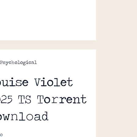
Psychological
ouise Violet
025 TS To𝚛rent
ow𝚗l𝚘ad
o