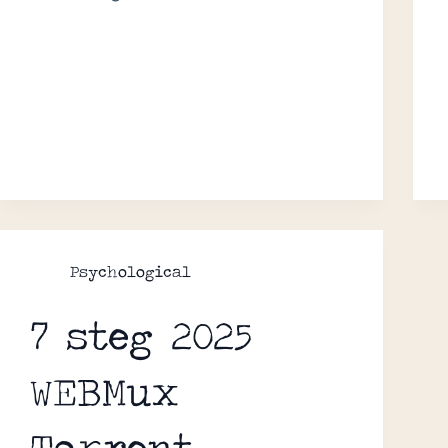
Psychological
7 steg 2025
WEBMux
To𝚛rent