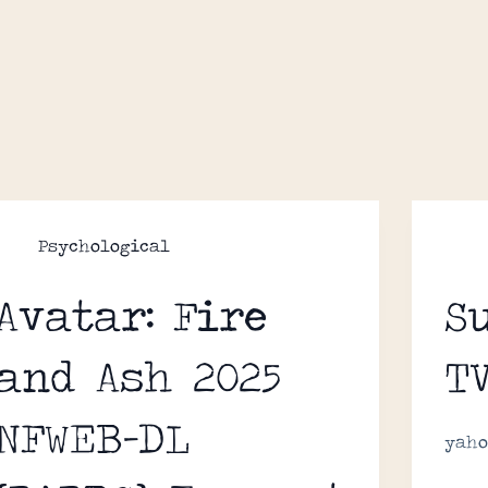
Psychological
Avatar: Fire
S
and Ash 2025
T
NFWEB-DL
yaho