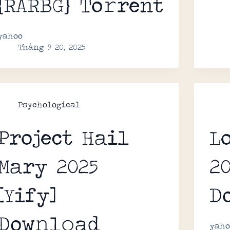
{RARBG} To𝚛rent
yahoo
Tháng 9 20, 2025
Psychological
Project Hail
L
Mary 2025
2
[Yify]
D
Dow𝚗l𝚘ad
yaho