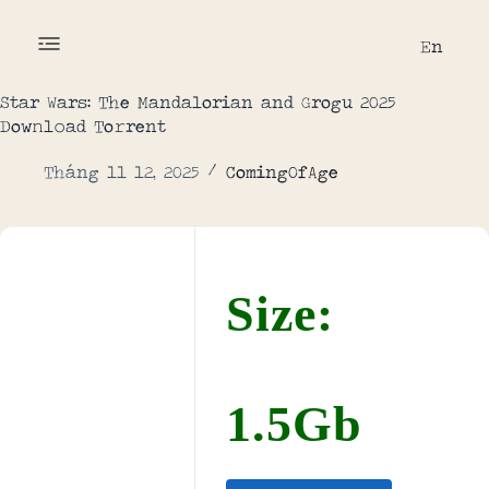
En
Star Wars: The Mandalorian and Grogu 2025
Dow𝚗l𝚘ad To𝚛rent
Tháng 11 12, 2025
ComingOfAge
Size:
1.5Gb