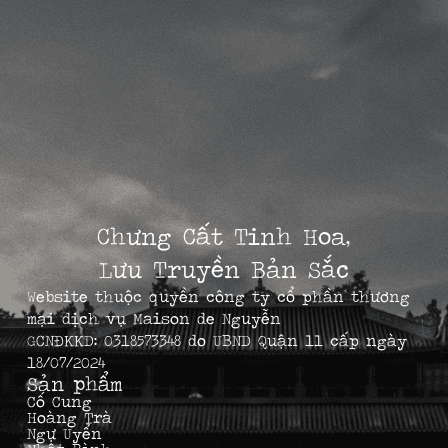
Chưng Cất Tinh Hoa,
Lưu Truyền Bản Sắc
Website thuộc quyền công ty cổ phần thương
mại dịch vụ Maison de Nguyễn
GCNĐKKD: 0318573348 do UBND Quận 11 cấp ngày
18/07/2024
Sản phẩm
Cố Cung
Hoàng Trà
Ngự Uyển