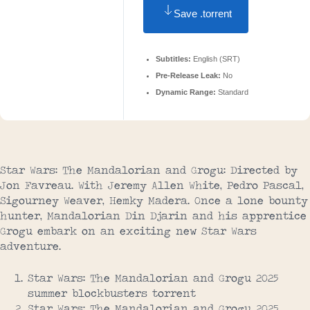
Save .torrent
Subtitles:
English (SRT)
Pre-Release Leak:
No
Dynamic Range:
Standard
Star Wars: The Mandalorian and Grogu: Directed by
Jon Favreau. With Jeremy Allen White, Pedro Pascal,
Sigourney Weaver, Hemky Madera. Once a lone bounty
hunter, Mandalorian Din Djarin and his apprentice
Grogu embark on an exciting new Star Wars
adventure.
Star Wars: The Mandalorian and Grogu 2025
summer blockbusters torrent
Star Wars: The Mandalorian and Grogu 2025