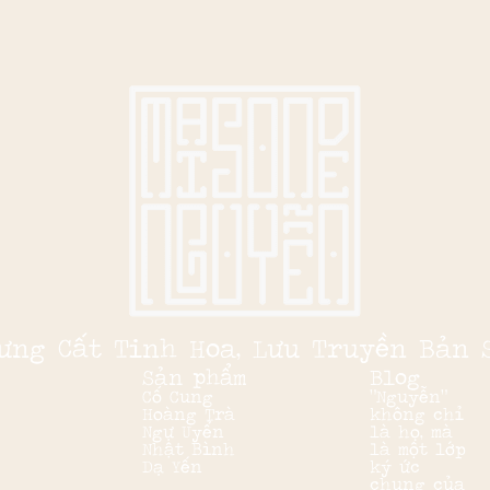
ưng Cất Tinh Hoa, Lưu Truyền Bản 
Sản phẩm
Blog
Cố Cung
“Nguyễn”
Hoàng Trà
không chỉ
Ngự Uyển
là họ, mà
Nhật Bình
là một lớp
Dạ Yến
ký ức
chung của