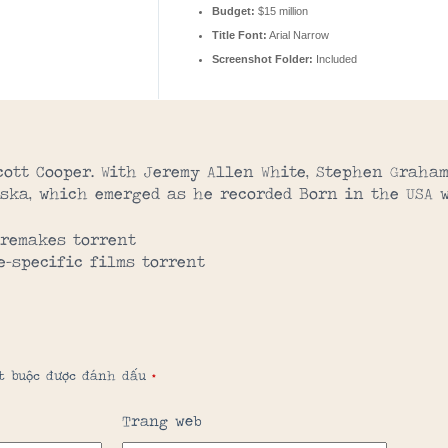
Budget:
$15 million
Title Font:
Arial Narrow
Screenshot Folder:
Included
cott Cooper. With Jeremy Allen White, Stephen Graham
ska, which emerged as he recorded Born in the USA w
 remakes torrent
e-specific films torrent
ắt buộc được đánh dấu
*
Trang web