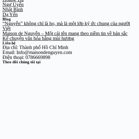
Ngự Uyển
Nhật Bình
Dạ Yến
Blog
“Nguyễn” không chỉ là họ, mà là một lớp ký ức chung của người
Việt
Maison de Nguyễn – Một cái tên mang theo niềm tin về bản sắc
Kể chuyện văn hóa bằng mùi hương
Liên hệ
Địa chỉ: Thành phố Hồ Chí Minh
Email: Info@maisondenguyen.com
Điện thoại: 0786669898
Theo dõi chúng tôi tại