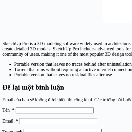
SketchUp Pro is a 3D modeling software widely used in architecture, int
create detailed 3D models. SketchUp Pro includes advanced tools for dr
community of users, making it one of the most popular 3D design tool
Portable version that leaves no traces behind after uninstallation
Torrent that runs without requiring an active internet connectio
Portable version that leaves no residual files after use
Để lại một bình luận
Email của bạn sẽ không được hiển thị công khai.
Các trường bắt buộ
Tên
*
Email
*
Trang web