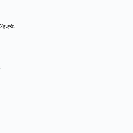
e Nguyễn
t