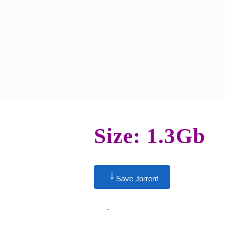
Size: 1.3Gb
Save .torrent
~