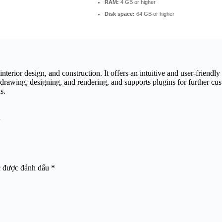
RAM:
4 GB or higher
Disk space:
64 GB or higher
erior design, and construction. It offers an intuitive and user-friendly
awing, designing, and rendering, and supports plugins for further custo
s.
n
c được đánh dấu
*