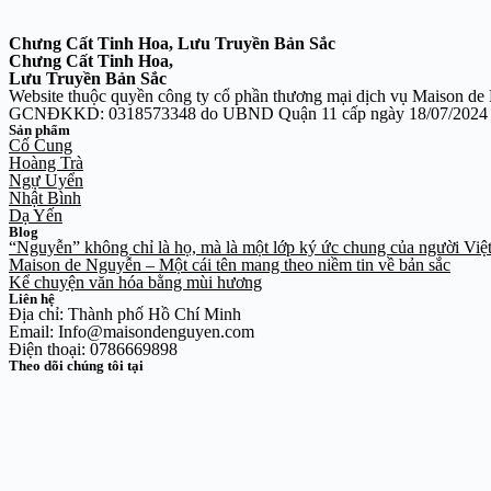
Chưng Cất Tinh Hoa, Lưu Truyền Bản Sắc
Chưng Cất Tinh Hoa,
Lưu Truyền Bản Sắc
Website thuộc quyền công ty cổ phần thương mại dịch vụ Maison d
GCNĐKKD: 0318573348 do UBND Quận 11 cấp ngày 18/07/2024
Sản phẩm
Cố Cung
Hoàng Trà
Ngự Uyển
Nhật Bình
Dạ Yến
Blog
“Nguyễn” không chỉ là họ, mà là một lớp ký ức chung của người Việ
Maison de Nguyễn – Một cái tên mang theo niềm tin về bản sắc
Kể chuyện văn hóa bằng mùi hương
Liên hệ
Địa chỉ: Thành phố Hồ Chí Minh
Email: Info@maisondenguyen.com
Điện thoại: 0786669898
Theo dõi chúng tôi tại