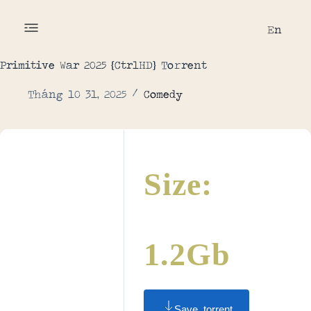
En
Primitive War 2025 {CtrlHD} To𝚛rent
Tháng 10 31, 2025
Comedy
Size:
1.2Gb
Save .torrent