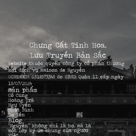
Chưng Cất Tinh Hoa,
Lưu Truyền Bản Sắc
Website thuộc quyền công ty cổ phần thương
mại dịch vụ Maison de Nguyễn
GCNĐKKD: 0318573348 do UBND Quận 11 cấp ngày
18/07/2024
Sản phẩm
Cố Cung
Hoàng Trà
Ngự Uyển
Nhật Bình
Dạ Yến
Blog
“Nguyễn” không chỉ là họ, mà là
một lớp ký ức chung của người
Việt