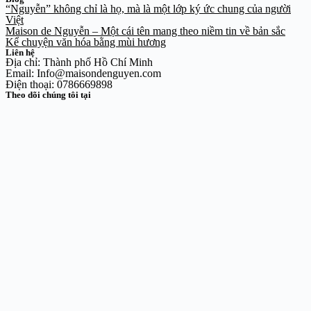
“Nguyễn” không chỉ là họ, mà là một lớp ký ức chung của người
Việt
Maison de Nguyễn – Một cái tên mang theo niềm tin về bản sắc
Kể chuyện văn hóa bằng mùi hương
Liên hệ
Địa chỉ: Thành phố Hồ Chí Minh
Email: Info@maisondenguyen.com
Điện thoại: 0786669898
Theo dõi chúng tôi tại