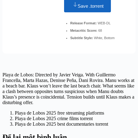
Save .torrent
Release Format:
WEB-DL
Metacritic Score:
68
Subtitle Style:
White, Bottom
Playa de Lobos: Directed by Javier Veiga. With Guillermo
Francella, Marta Hazas, Denisse Peña, Dani Rovira. Manu works at
a beach bar. Klaus won’t leave the last beach chair. What seems like
a clash between opposites turns suspicious when Manu doubts
Klaus’s presence is coincidental. Tension builds until Klaus makes a
disturbing offer.
Playa de Lobos 2025 free streaming platforms
Playa de Lobos 2025 crime films torrent
Playa de Lobos 2025 best documentaries torrent
Để lại một bình luận