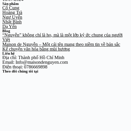
Sản phẩm
Cố Cung
Hoàng Trà
Ngự Uyển
Nhật Bình
Dạ Yến
Blog
“Nguyễn” không chỉ là họ, mà là một lớp ký ức chung của người
Việt
Maison de Nguyễn – Một cái tên mang theo niềm tin về bản sắc
Kể chuyện văn hóa bằng mùi hương
Liên hệ
Địa chỉ: Thành phố Hồ Chí Minh
Email: Info@maisondenguyen.com
Điện thoại: 0786669898
Theo dõi chúng tôi tại