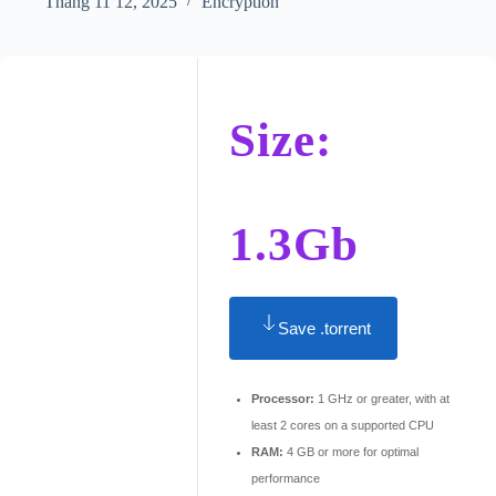
Tháng 11 12, 2025
Encryption
Size:
1.3Gb
Save .torrent
Processor:
1 GHz or greater, with at
least 2 cores on a supported CPU
RAM:
4 GB or more for optimal
performance