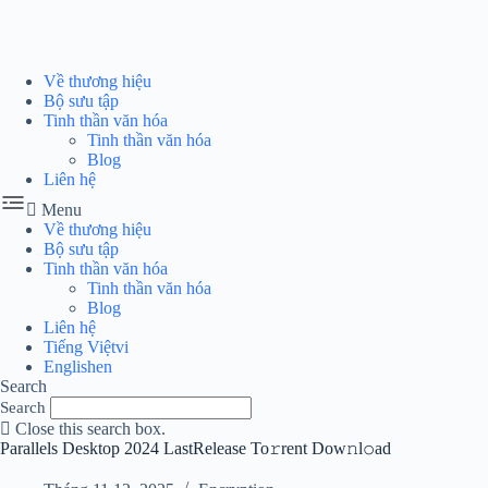
Chuyển
đến
phần
nội
Về thương hiệu
dung
Bộ sưu tập
Tinh thần văn hóa
Tinh thần văn hóa
Blog
Liên hệ
Menu
Về thương hiệu
Bộ sưu tập
Tinh thần văn hóa
Tinh thần văn hóa
Blog
Liên hệ
Tiếng Việt
vi
English
en
Search
Search
Close this search box.
Parallels Desktop 2024 LastRelease To𝚛rent Dow𝚗l𝚘ad