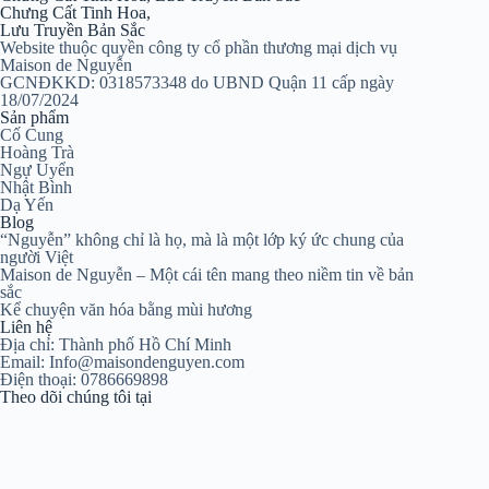
Chưng Cất Tinh Hoa,
Lưu Truyền Bản Sắc
Website thuộc quyền công ty cổ phần thương mại dịch vụ
Maison de Nguyễn
GCNĐKKD: 0318573348 do UBND Quận 11 cấp ngày
18/07/2024
Sản phẩm
Cố Cung
Hoàng Trà
Ngự Uyển
Nhật Bình
Dạ Yến
Blog
“Nguyễn” không chỉ là họ, mà là một lớp ký ức chung của
người Việt
Maison de Nguyễn – Một cái tên mang theo niềm tin về bản
sắc
Kể chuyện văn hóa bằng mùi hương
Liên hệ
Địa chỉ: Thành phố Hồ Chí Minh
Email: Info@maisondenguyen.com
Điện thoại: 0786669898
Theo dõi chúng tôi tại