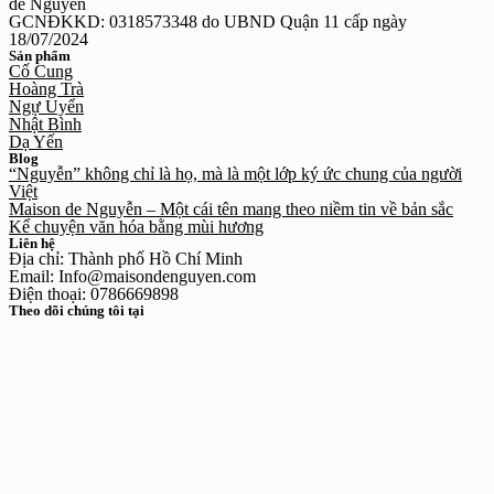
de Nguyễn
GCNĐKKD: 0318573348 do UBND Quận 11 cấp ngày
18/07/2024
Sản phẩm
Cố Cung
Hoàng Trà
Ngự Uyển
Nhật Bình
Dạ Yến
Blog
“Nguyễn” không chỉ là họ, mà là một lớp ký ức chung của người
Việt
Maison de Nguyễn – Một cái tên mang theo niềm tin về bản sắc
Kể chuyện văn hóa bằng mùi hương
Liên hệ
Địa chỉ: Thành phố Hồ Chí Minh
Email: Info@maisondenguyen.com
Điện thoại: 0786669898
Theo dõi chúng tôi tại