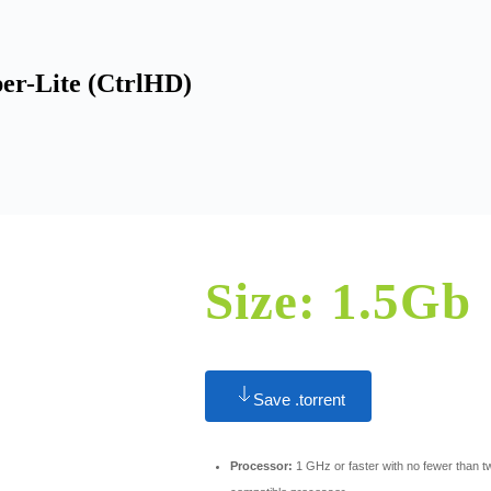
per-Lite (CtrlHD)
Size: 1.5Gb
Save .torrent
Processor:
1 GHz or faster with no fewer than t