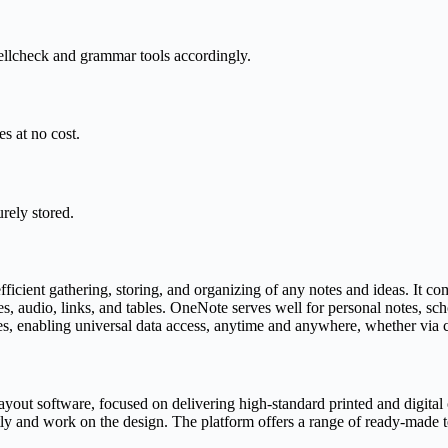
ellcheck and grammar tools accordingly.
s at no cost.
rely stored.
efficient gathering, storing, and organizing of any notes and ideas. It c
s, audio, links, and tables. OneNote serves well for personal notes, sc
es, enabling universal data access, anytime and anywhere, whether via 
ayout software, focused on delivering high-standard printed and digital
actly and work on the design. The platform offers a range of ready-made 