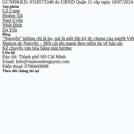
GCNĐKKD: 0318573348 do UBND Quận 11 cấp ngày 18/07/2024
Sản phẩm
Cố Cung
Hoàng Trà
Ngự Uyển
Nhật Bình
Dạ Yến
Blog
“Nguyễn” không chỉ là họ, mà là một lớp ký ức chung của người Việ
Maison de Nguyễn – Một cái tên mang theo niềm tin về bản sắc
Kể chuyện văn hóa bằng mùi hương
Liên hệ
Địa chỉ: Thành phố Hồ Chí Minh
Email: Info@maisondenguyen.com
Điện thoại: 0786669898
Theo dõi chúng tôi tại