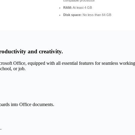
compatible processor
RAM:
At least 4 GB
Disk space:
No less than 64 GB
oductivity and creativity.
icrosoft Office, equipped with all essential features for seamless work
chool, or job.
oards into Office documents.
.