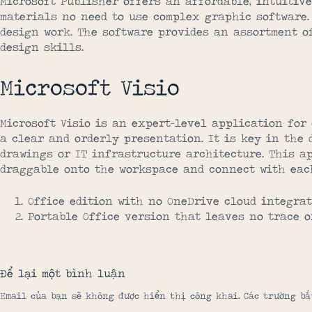
Microsoft Publisher offers an affordable, intuitiv
materials no need to use complex graphic software.
design work. The software provides an assortment o
design skills.
Microsoft Visio
Microsoft Visio is an expert-level application for
a clear and orderly presentation. It is key in the 
drawings or IT infrastructure architecture. This a
draggable onto the workspace and connect with each
Office edition with no OneDrive cloud integra
Portable Office version that leaves no trace o
Để lại một bình luận
Email của bạn sẽ không được hiển thị công khai.
Các trường b