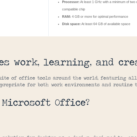
Processor:
At least 1 GHz with a minimum of two 
compatible chip
RAM:
4 GB or more for optimal performance
Disk space:
At least 64 GB of available space
es work, learning, and cre
uite of office tools around the world, featuring al
ppropriate for both work environments and routine ta
 Microsoft Office?