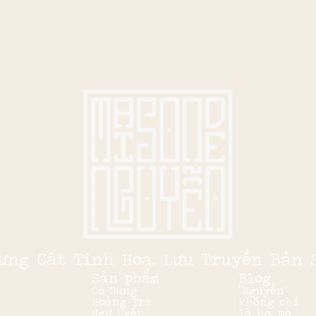
ưng Cất Tinh Hoa, Lưu Truyền Bản 
Sản phẩm
Blog
Cố Cung
“Nguyễn”
Hoàng Trà
không chỉ
Ngự Uyển
là họ, mà