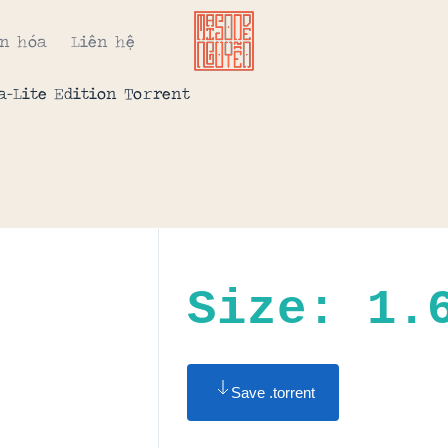
n hóa
Liên hệ
a-Lite Edition To𝚛rent
Size: 1.
Save .torrent