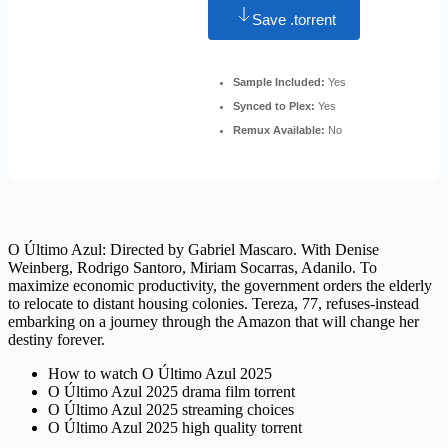
Save .torrent
Sample Included:
Yes
Synced to Plex:
Yes
Remux Available:
No
O Último Azul: Directed by Gabriel Mascaro. With Denise
Weinberg, Rodrigo Santoro, Miriam Socarras, Adanilo. To
maximize economic productivity, the government orders the elderly
to relocate to distant housing colonies. Tereza, 77, refuses-instead
embarking on a journey through the Amazon that will change her
destiny forever.
How to watch O Último Azul 2025
O Último Azul 2025 drama film torrent
O Último Azul 2025 streaming choices
O Último Azul 2025 high quality torrent