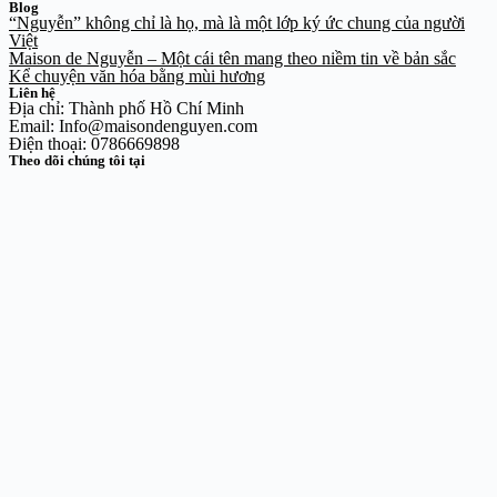
Blog
“Nguyễn” không chỉ là họ, mà là một lớp ký ức chung của người
Việt
Maison de Nguyễn – Một cái tên mang theo niềm tin về bản sắc
Kể chuyện văn hóa bằng mùi hương
Liên hệ
Địa chỉ: Thành phố Hồ Chí Minh
Email: Info@maisondenguyen.com
Điện thoại: 0786669898
Theo dõi chúng tôi tại