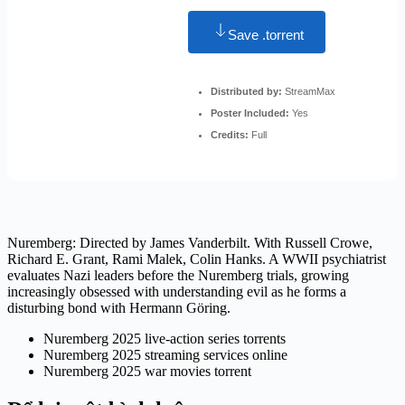
Save .torrent
Distributed by:
StreamMax
Poster Included:
Yes
Credits:
Full
Nuremberg: Directed by James Vanderbilt. With Russell Crowe,
Richard E. Grant, Rami Malek, Colin Hanks. A WWII psychiatrist
evaluates Nazi leaders before the Nuremberg trials, growing
increasingly obsessed with understanding evil as he forms a
disturbing bond with Hermann Göring.
Nuremberg 2025 live-action series torrents
Nuremberg 2025 streaming services online
Nuremberg 2025 war movies torrent