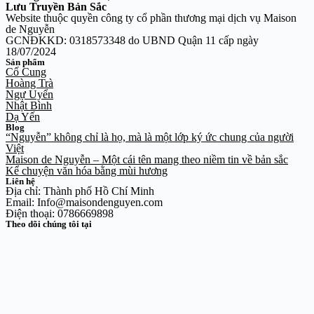
Lưu Truyền Bản Sắc
Website thuộc quyền công ty cổ phần thương mại dịch vụ Maison
de Nguyễn
GCNĐKKD: 0318573348 do UBND Quận 11 cấp ngày
18/07/2024
Sản phẩm
Cố Cung
Hoàng Trà
Ngự Uyển
Nhật Bình
Dạ Yến
Blog
“Nguyễn” không chỉ là họ, mà là một lớp ký ức chung của người
Việt
Maison de Nguyễn – Một cái tên mang theo niềm tin về bản sắc
Kể chuyện văn hóa bằng mùi hương
Liên hệ
Địa chỉ: Thành phố Hồ Chí Minh
Email: Info@maisondenguyen.com
Điện thoại: 0786669898
Theo dõi chúng tôi tại