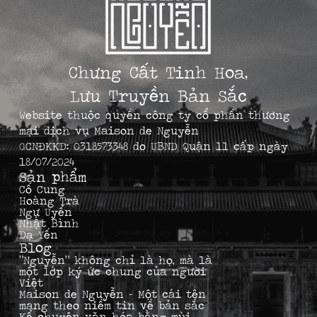
Chưng Cất Tinh Hoa,
Lưu Truyền Bản Sắc
Website thuộc quyền công ty cổ phần thương
mại dịch vụ Maison de Nguyễn
GCNĐKKD: 0318573348 do UBND Quận 11 cấp ngày
18/07/2024
Sản phẩm
Cố Cung
Hoàng Trà
Ngự Uyển
Nhật Bình
Dạ Yến
Blog
“Nguyễn” không chỉ là họ, mà là
một lớp ký ức chung của người
Việt
Maison de Nguyễn – Một cái tên
mang theo niềm tin về bản sắc
Kể chuyện văn hóa bằng mùi