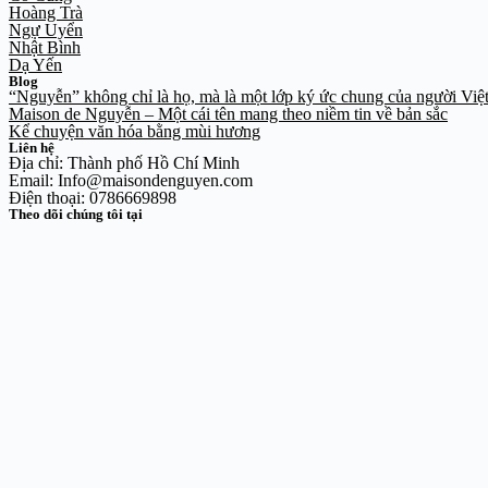
Hoàng Trà
Ngự Uyển
Nhật Bình
Dạ Yến
Blog
“Nguyễn” không chỉ là họ, mà là một lớp ký ức chung của người Việ
Maison de Nguyễn – Một cái tên mang theo niềm tin về bản sắc
Kể chuyện văn hóa bằng mùi hương
Liên hệ
Địa chỉ: Thành phố Hồ Chí Minh
Email: Info@maisondenguyen.com
Điện thoại: 0786669898
Theo dõi chúng tôi tại