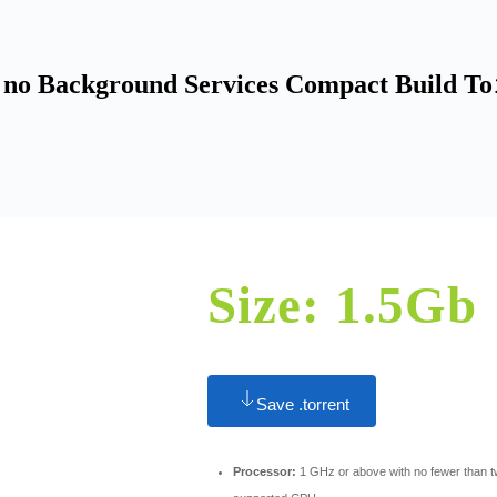
y no Background Services Compact Build To
Size: 1.5Gb
Save .torrent
Processor:
1 GHz or above with no fewer than t