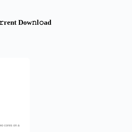
𝚛rent Dow𝚗l𝚘ad
wo cores on a