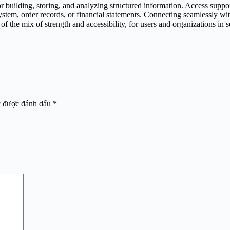
building, storing, and analyzing structured information. Access suppor
 system, order records, or financial statements. Connecting seamlessly w
 the mix of strength and accessibility, for users and organizations in sea
c được đánh dấu
*