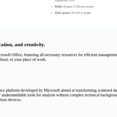
supported CPU
RAM:
At least 4 GB necessary
Disk space:
64 GB or larger
ation, and creativity.
crosoft Office, featuring all necessary resources for efficient manageme
chool, or your place of work.
nce platform developed by Microsoft aimed at transforming scattered data
efer understandable tools for analysis without complex technical backgro
rious devices.