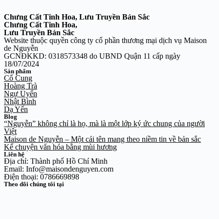
Chưng Cất Tinh Hoa, Lưu Truyền Bản Sắc
Chưng Cất Tinh Hoa,
Lưu Truyền Bản Sắc
Website thuộc quyền công ty cổ phần thương mại dịch vụ Maison
de Nguyễn
GCNĐKKD: 0318573348 do UBND Quận 11 cấp ngày
18/07/2024
Sản phẩm
Cố Cung
Hoàng Trà
Ngự Uyển
Nhật Bình
Dạ Yến
Blog
“Nguyễn” không chỉ là họ, mà là một lớp ký ức chung của người
Việt
Maison de Nguyễn – Một cái tên mang theo niềm tin về bản sắc
Kể chuyện văn hóa bằng mùi hương
Liên hệ
Địa chỉ: Thành phố Hồ Chí Minh
Email: Info@maisondenguyen.com
Điện thoại: 0786669898
Theo dõi chúng tôi tại