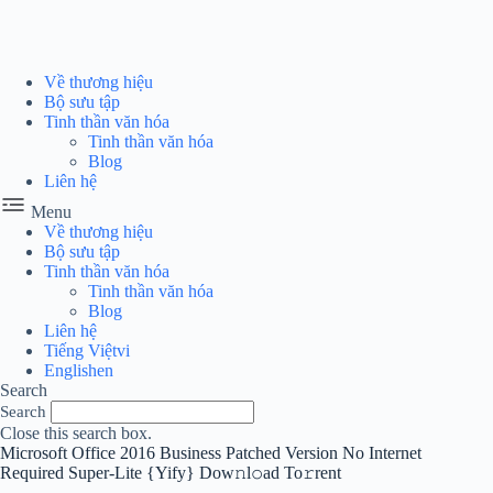
Chuyển
đến
phần
nội
Về thương hiệu
dung
Bộ sưu tập
Tinh thần văn hóa
Tinh thần văn hóa
Blog
Liên hệ
Menu
Về thương hiệu
Bộ sưu tập
Tinh thần văn hóa
Tinh thần văn hóa
Blog
Liên hệ
Tiếng Việt
vi
English
en
Search
Search
Close this search box.
Microsoft Office 2016 Business Patched Version No Internet
Required Super-Lite {Yify} Dow𝚗l𝚘ad To𝚛rent