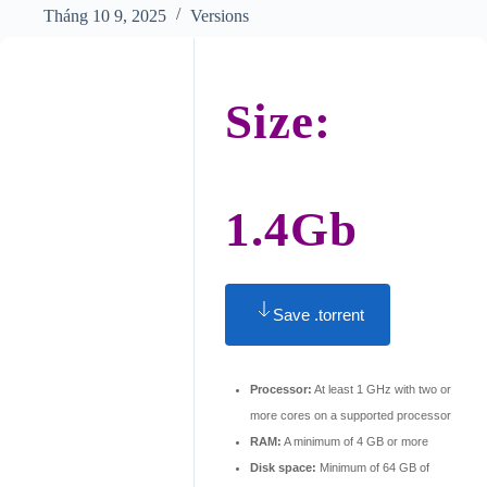
Tháng 10 9, 2025
Versions
Size:
1.4Gb
Save .torrent
Processor:
At least 1 GHz with two or
more cores on a supported processor
RAM:
A minimum of 4 GB or more
Disk space:
Minimum of 64 GB of