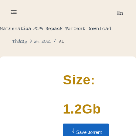
En
Mathematica 2024 Repack To𝚛rent Dow𝚗l𝚘ad
Tháng 9 24, 2025
AI
Size:
1.2Gb
Save .torrent