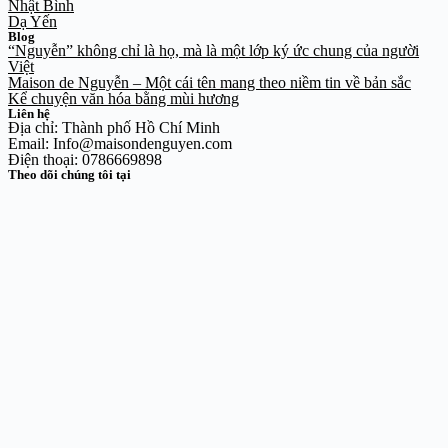
Nhật Bình
Dạ Yến
Blog
“Nguyễn” không chỉ là họ, mà là một lớp ký ức chung của người
Việt
Maison de Nguyễn – Một cái tên mang theo niềm tin về bản sắc
Kể chuyện văn hóa bằng mùi hương
Liên hệ
Địa chỉ: Thành phố Hồ Chí Minh
Email: Info@maisondenguyen.com
Điện thoại: 0786669898
Theo dõi chúng tôi tại