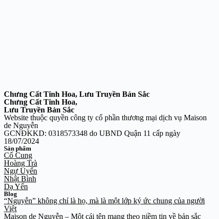
Chưng Cất Tinh Hoa, Lưu Truyền Bản Sắc
Chưng Cất Tinh Hoa,
Lưu Truyền Bản Sắc
Website thuộc quyền công ty cổ phần thương mại dịch vụ Maison
de Nguyễn
GCNĐKKD: 0318573348 do UBND Quận 11 cấp ngày
18/07/2024
Sản phẩm
Cố Cung
Hoàng Trà
Ngự Uyển
Nhật Bình
Dạ Yến
Blog
“Nguyễn” không chỉ là họ, mà là một lớp ký ức chung của người
Việt
Maison de Nguyễn – Một cái tên mang theo niềm tin về bản sắc