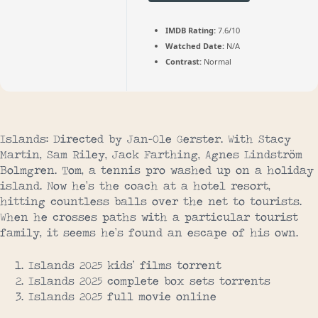
IMDB Rating:
7.6/10
Watched Date:
N/A
Contrast:
Normal
Islands: Directed by Jan-Ole Gerster. With Stacy
Martin, Sam Riley, Jack Farthing, Agnes Lindström
Bolmgren. Tom, a tennis pro washed up on a holiday
island. Now he’s the coach at a hotel resort,
hitting countless balls over the net to tourists.
When he crosses paths with a particular tourist
family, it seems he’s found an escape of his own.
Islands 2025 kids’ films torrent
Islands 2025 complete box sets torrents
Islands 2025 full movie online