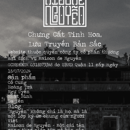
Chưng Cất Tinh Hoa,
Lưu Truyền Bản Sắc
Website thuộc quyền công ty cổ phần thương
mại dịch vụ Maison de Nguyễn
GCNĐKKD: 0318573348 do UBND Quận 11 cấp ngày
18/07/2024
Sản phẩm
Cố Cung
Hoàng Trà
Ngự Uyển
Nhật Bình
Dạ Yến
Blog
“Nguyễn” không chỉ là họ, mà là
một lớp ký ức chung của người
Việt
Maison de Nguyễn – Một cái tên
mang theo niềm tin về bản sắc