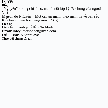
Dạ Yến
Blog
“Nguyễn” không chỉ là họ, mà là một lớp ký ức chung của người
Việt
Maison de Nguyễn – Một cái tên mang theo niềm tin về bản sắc
Kể chuyện văn hóa bằng mùi hương
Liên hệ
Địa chỉ: Thành phố Hồ Chí Minh
Email: Info@maisondenguyen.com
Điện thoại: 0786669898
Theo dõi chúng tôi tại