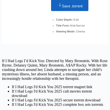
Save .torrent
Color Depth:
8-bit
Title Font:
Arial Narrow
Viewing Mode:
Cinema
If I Had Legs I’d Kick You: Directed by Mary Bronstein. With Rose
Byrne, Delaney Quinn, Mary Bronstein, A$AP Rocky. With her life
crashing down around her, Linda attempts to navigate her child’s
mysterious illness, her absent husband, a missing person, and an
increasingly hostile relationship with her therapist.
If I Had Legs I'd Kick You 2025 torrent magnet link
If I Had Legs I'd Kick You 2025 cult movies torrent
download
If I Had Legs I'd Kick You 2025 secure torrent download
If I Had Legs I'd Kick You 2025 complete box sets torrents