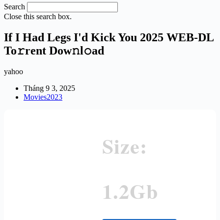
Search
Close this search box.
If I Had Legs I'd Kick You 2025 WEB-DL
To𝚛rent Dow𝚗l𝚘ad
yahoo
Tháng 9 3, 2025
Movies2023
Size:
1.2Gb