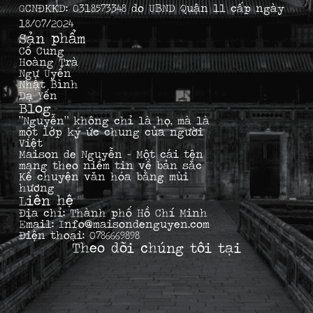
GCNĐKKD: 0318573348 do UBND Quận 11 cấp ngày
18/07/2024
Sản phẩm
Cố Cung
Hoàng Trà
Ngự Uyển
Nhật Bình
Dạ Yến
Blog
“Nguyễn” không chỉ là họ, mà là
một lớp ký ức chung của người
Việt
Maison de Nguyễn – Một cái tên
mang theo niềm tin về bản sắc
Kể chuyện văn hóa bằng mùi
hương
Liên hệ
Địa chỉ: Thành phố Hồ Chí Minh
Email: Info@maisondenguyen.com
Điện thoại: 0786669898
Theo dõi chúng tôi tại