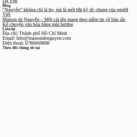
Dạ Yến
Blog
“Nguyễn” không chỉ là họ, mà là một lớp ký ức chung của người
Việt
Maison de Nguyễn – Một cái tên mang theo niềm tin về bản sắc
Kể chuyện văn hóa bằng mùi hương
Liên hệ
Địa chỉ: Thành phố Hồ Chí Minh
Email: Info@maisondenguyen.com
Điện thoại: 0786669898
Theo dõi chúng tôi tại