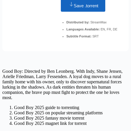
Save .torrent
Distributed by:
StreamMax
Languages Available:
EN, FR, DE
Subtitle Format:
SRT
Good Boy: Directed by Ben Leonberg. With Indy, Shane Jensen,
Arielle Friedman, Larry Fessenden. A loyal dog moves to a rural
family home with his owner, only to discover supernatural forces
lurking in the shadows. As dark entities threaten his human
companion, the brave pup must fight to protect the one he loves
most.
Good Boy 2025 guide to torrenting
Good Boy 2025 on popular streaming platforms
Good Boy 2025 fantasy movie torrent
Good Boy 2025 magnet link for torrent