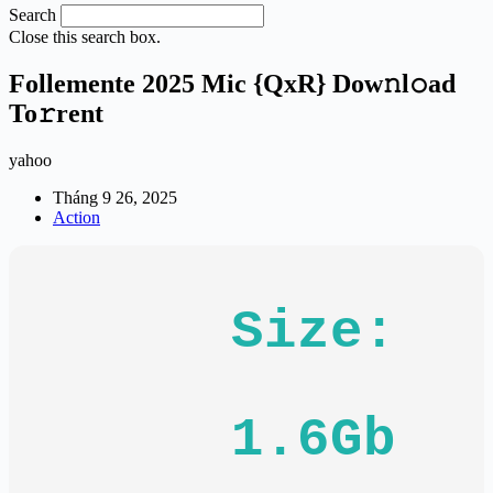
Search
Close this search box.
Follemente 2025 Mic {QxR} Dow𝚗l𝚘ad
To𝚛rent
yahoo
Tháng 9 26, 2025
Action
Size:
1.6Gb