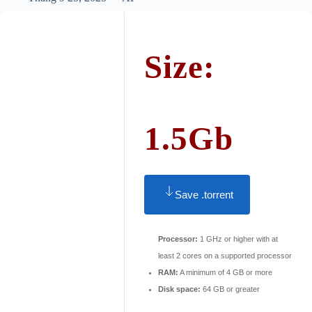
Size:
1.5Gb
Save .torrent
Processor:
1 GHz or higher with at
least 2 cores on a supported processor
RAM:
A minimum of 4 GB or more
Disk space:
64 GB or greater