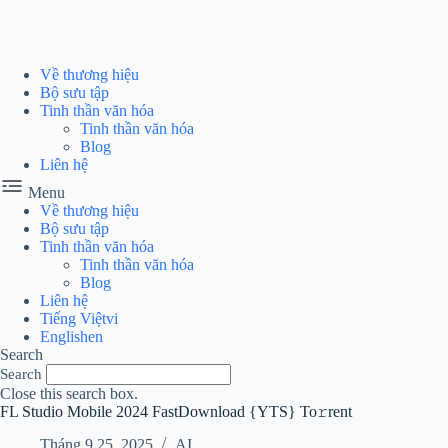
Chuyển
đến
phần
nội
Về thương hiệu
dung
Bộ sưu tập
Tinh thần văn hóa
Tinh thần văn hóa
Blog
Liên hệ
Menu
Về thương hiệu
Bộ sưu tập
Tinh thần văn hóa
Tinh thần văn hóa
Blog
Liên hệ
Tiếng Việt
vi
English
en
Search
Search
Close this search box.
FL Studio Mobile 2024 FastDownload {YTS} To𝚛rent
Tháng 9 25, 2025
AI