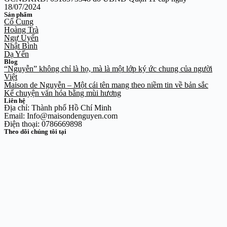
18/07/2024
Sản phẩm
Cố Cung
Hoàng Trà
Ngự Uyển
Nhật Bình
Dạ Yến
Blog
“Nguyễn” không chỉ là họ, mà là một lớp ký ức chung của người
Việt
Maison de Nguyễn – Một cái tên mang theo niềm tin về bản sắc
Kể chuyện văn hóa bằng mùi hương
Liên hệ
Địa chỉ: Thành phố Hồ Chí Minh
Email: Info@maisondenguyen.com
Điện thoại: 0786669898
Theo dõi chúng tôi tại