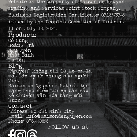
Website is the property of Maison de Nguyễn
Trading and Services Joint Stock Company.
Business Registration Certificate: 0318573348
issued by the People’s Committee of District
11 on July 18, 2024.
Products
Cố Cung
Hoàng Trà
Ngự Uyển
Nhật Bình
Dạ Yến
Blog
“Nguyễn” không chỉ là họ, mà là
một lớp ký ức chung của người
Việt
Maison de Nguyễn – Một cái tên
mang theo niềm tin về bản sắc
Kể chuyện văn hóa bằng mùi
hương
Contact
Address: Ho Chi Minh City
Email: Info@maisondenguyen.com
Phone: 0786669898
Follow us at