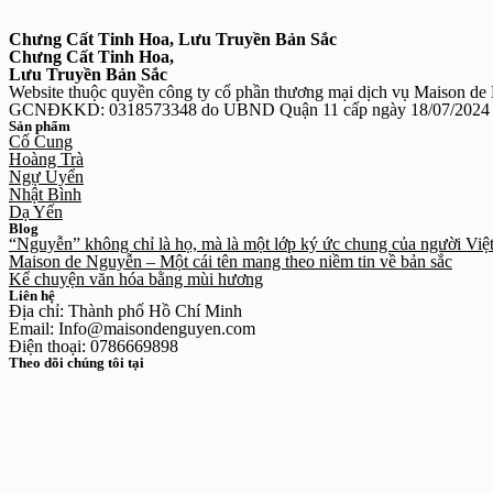
Chưng Cất Tinh Hoa, Lưu Truyền Bản Sắc
Chưng Cất Tinh Hoa,
Lưu Truyền Bản Sắc
Website thuộc quyền công ty cổ phần thương mại dịch vụ Maison d
GCNĐKKD: 0318573348 do UBND Quận 11 cấp ngày 18/07/2024
Sản phẩm
Cố Cung
Hoàng Trà
Ngự Uyển
Nhật Bình
Dạ Yến
Blog
“Nguyễn” không chỉ là họ, mà là một lớp ký ức chung của người Việ
Maison de Nguyễn – Một cái tên mang theo niềm tin về bản sắc
Kể chuyện văn hóa bằng mùi hương
Liên hệ
Địa chỉ: Thành phố Hồ Chí Minh
Email: Info@maisondenguyen.com
Điện thoại: 0786669898
Theo dõi chúng tôi tại