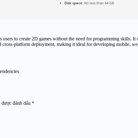
Disk space:
No less than 64 GB
users to create 2D games without the need for programming skills. It o
d cross-platform deployment, making it ideal for developing mobile, 
pendencies
c được đánh dấu
*