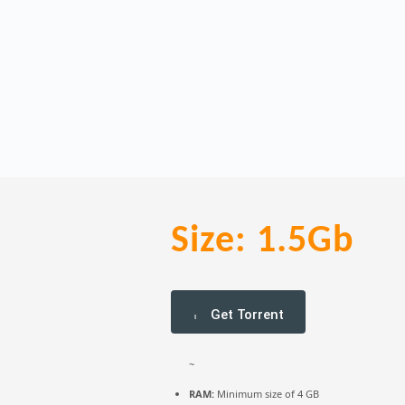
Size: 1.5Gb
Get Torrent
~
RAM:
Minimum size of 4 GB