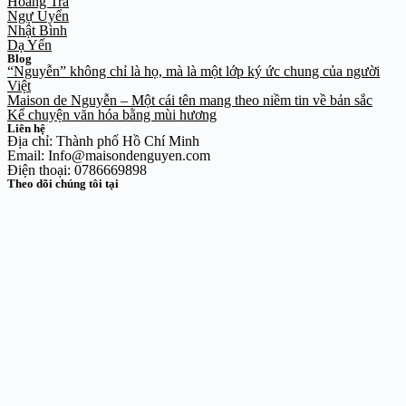
Hoàng Trà
Ngự Uyển
Nhật Bình
Dạ Yến
Blog
“Nguyễn” không chỉ là họ, mà là một lớp ký ức chung của người
Việt
Maison de Nguyễn – Một cái tên mang theo niềm tin về bản sắc
Kể chuyện văn hóa bằng mùi hương
Liên hệ
Địa chỉ: Thành phố Hồ Chí Minh
Email: Info@maisondenguyen.com
Điện thoại: 0786669898
Theo dõi chúng tôi tại