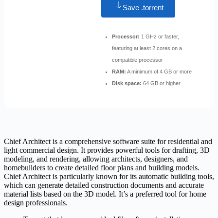
Save .torrent
Processor:
1 GHz or faster,
featuring at least 2 cores on a
compatible processor
RAM:
A minimum of 4 GB or more
Disk space:
64 GB or higher
Chief Architect is a comprehensive software suite for residential and
light commercial design. It provides powerful tools for drafting, 3D
modeling, and rendering, allowing architects, designers, and
homebuilders to create detailed floor plans and building models.
Chief Architect is particularly known for its automatic building tools,
which can generate detailed construction documents and accurate
material lists based on the 3D model. It’s a preferred tool for home
design professionals.