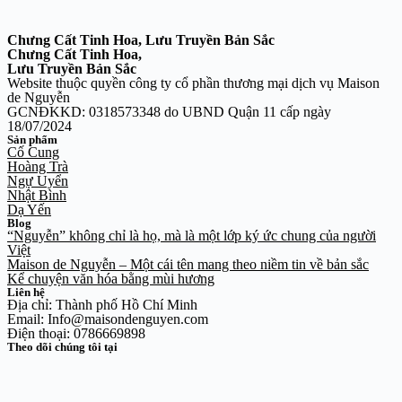
Chưng Cất Tinh Hoa, Lưu Truyền Bản Sắc
Chưng Cất Tinh Hoa,
Lưu Truyền Bản Sắc
Website thuộc quyền công ty cổ phần thương mại dịch vụ Maison
de Nguyễn
GCNĐKKD: 0318573348 do UBND Quận 11 cấp ngày
18/07/2024
Sản phẩm
Cố Cung
Hoàng Trà
Ngự Uyển
Nhật Bình
Dạ Yến
Blog
“Nguyễn” không chỉ là họ, mà là một lớp ký ức chung của người
Việt
Maison de Nguyễn – Một cái tên mang theo niềm tin về bản sắc
Kể chuyện văn hóa bằng mùi hương
Liên hệ
Địa chỉ: Thành phố Hồ Chí Minh
Email: Info@maisondenguyen.com
Điện thoại: 0786669898
Theo dõi chúng tôi tại