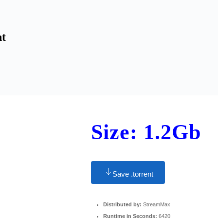
nt
Size: 1.2Gb
Save .torrent
Distributed by:
StreamMax
Runtime in Seconds:
6420