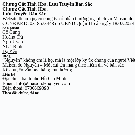
Chưng Cất Tinh Hoa, Lưu Truyền Bản Sắc
Chưng Cất Tinh Hoa,
Lưu Truyền Bản Sắc
Website thuộc quyền công ty cổ phần thương mại dịch vụ Maison d
GCNĐKKD: 0318573348 do UBND Quận 11 cấp ngày 18/07/2024
Sản phẩm
Cố Cung
Hoàng Trà
Ngự Uyển
Nhật Bình
Dạ Yến
Blog
“Nguyễn” không chỉ là họ, mà là một lớp ký ức chung của người Việ
Maison de Nguyễn – Một cái tên mang theo niềm tin về bản sắc
Kể chuyện văn hóa bằng mùi hương
Liên hệ
Địa chỉ: Thành phố Hồ Chí Minh
Email: Info@maisondenguyen.com
Điện thoại: 0786669898
Theo dõi chúng tôi tại