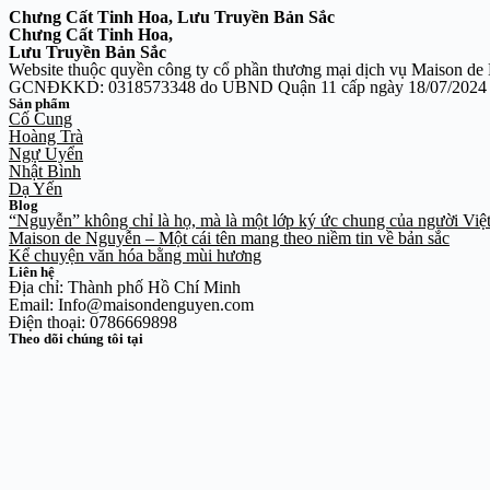
Chưng Cất Tinh Hoa, Lưu Truyền Bản Sắc
Chưng Cất Tinh Hoa,
Lưu Truyền Bản Sắc
Website thuộc quyền công ty cổ phần thương mại dịch vụ Maison d
GCNĐKKD: 0318573348 do UBND Quận 11 cấp ngày 18/07/2024
Sản phẩm
Cố Cung
Hoàng Trà
Ngự Uyển
Nhật Bình
Dạ Yến
Blog
“Nguyễn” không chỉ là họ, mà là một lớp ký ức chung của người Việ
Maison de Nguyễn – Một cái tên mang theo niềm tin về bản sắc
Kể chuyện văn hóa bằng mùi hương
Liên hệ
Địa chỉ: Thành phố Hồ Chí Minh
Email: Info@maisondenguyen.com
Điện thoại: 0786669898
Theo dõi chúng tôi tại