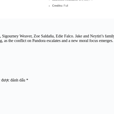
Credits:
Full
 Sigourney Weaver, Zoe Saldaña, Edie Falco. Jake and Neytiri’s family
ng, as the conflict on Pandora escalates and a new moral focus emerges.
c được đánh dấu
*