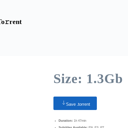
o𝚛rent
Size: 1.3Gb
Save .torrent
Duration:
1h 47min
Subtitles Available:
EN, ES, PT