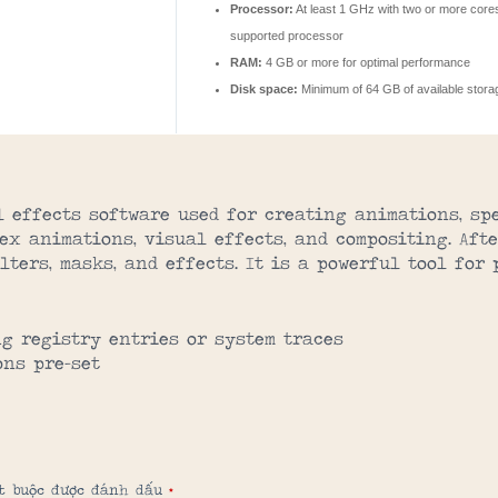
Processor:
At least 1 GHz with two or more core
supported processor
RAM:
4 GB or more for optimal performance
Disk space:
Minimum of 64 GB of available stora
 effects software used for creating animations, spe
lex animations, visual effects, and compositing. Af
ters, masks, and effects. It is a powerful tool for
g registry entries or system traces
ons pre-set
ắt buộc được đánh dấu
*