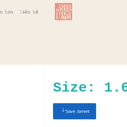
n hóa
Liên hệ
Size: 1.
Save .torrent