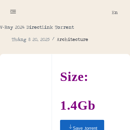
En
V-Ray 2024 DirectLink To𝚛rent
Tháng 8 20, 2025
Architecture
Size:
1.4Gb
Save .torrent