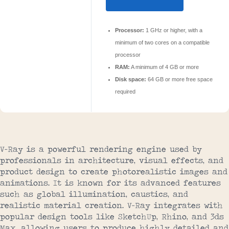
Processor:
1 GHz or higher, with a
minimum of two cores on a compatible
processor
RAM:
A minimum of 4 GB or more
Disk space:
64 GB or more free space
required
V-Ray is a powerful rendering engine used by
professionals in architecture, visual effects, and
product design to create photorealistic images and
animations. It is known for its advanced features
such as global illumination, caustics, and
realistic material creation. V-Ray integrates with
popular design tools like SketchUp, Rhino, and 3ds
Max, allowing users to produce highly detailed and