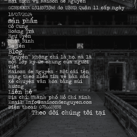
mại dịch vụ Maison de Nguyễn
GCNĐKKD: 0318573348 do UBND Quận 11 cấp ngày
18/07/2024
Sản phẩm
Cố Cung
Hoàng Trà
Ngự Uyển
Nhật Bình
Dạ Yến
Blog
“Nguyễn” không chỉ là họ, mà là
một lớp ký ức chung của người
Việt
Maison de Nguyễn – Một cái tên
mang theo niềm tin về bản sắc
Kể chuyện văn hóa bằng mùi
hương
Liên hệ
Địa chỉ: Thành phố Hồ Chí Minh
Email: Info@maisondenguyen.com
Điện thoại: 0786669898
Theo dõi chúng tôi tại