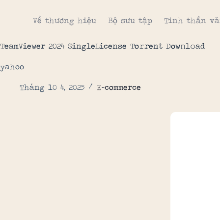
Về thương hiệu
Bộ sưu tập
Tinh thần vă
TeamViewer 2024 SingleLicense To𝚛rent Dow𝚗l𝚘ad
yahoo
Tháng 10 4, 2025
E-commerce