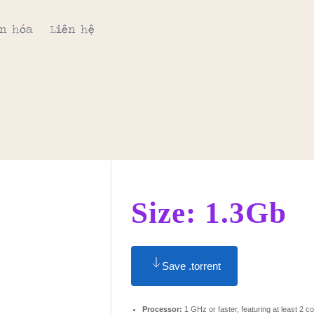
n hóa
Liên hệ
Size: 1.3Gb
Save .torrent
Processor:
1 GHz or faster, featuring at least 2 c