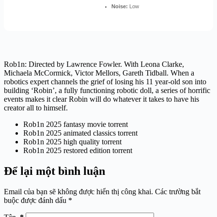
Noise:
Low
Rob1n: Directed by Lawrence Fowler. With Leona Clarke,
Michaela McCormick, Victor Mellors, Gareth Tidball. When a
robotics expert channels the grief of losing his 11 year-old son into
building ‘Robin’, a fully functioning robotic doll, a series of horrific
events makes it clear Robin will do whatever it takes to have his
creator all to himself.
Rob1n 2025 fantasy movie torrent
Rob1n 2025 animated classics torrent
Rob1n 2025 high quality torrent
Rob1n 2025 restored edition torrent
Để lại một bình luận
Email của bạn sẽ không được hiển thị công khai.
Các trường bắt
buộc được đánh dấu
*