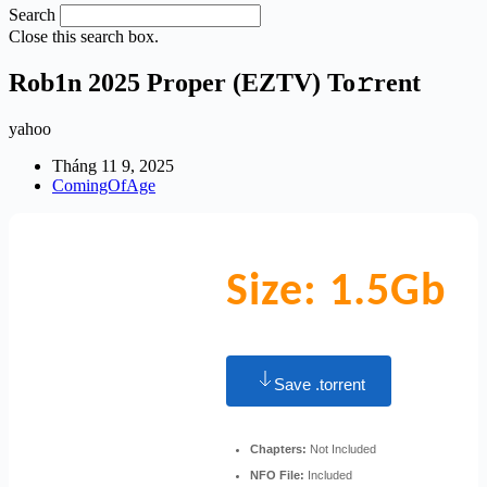
Search
Close this search box.
Rob1n 2025 Proper (EZTV) To𝚛rent
yahoo
Tháng 11 9, 2025
ComingOfAge
Size: 1.5Gb
Save .torrent
Chapters:
Not Included
NFO File:
Included