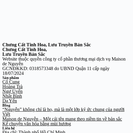
Chưng Cất Tinh Hoa, Lưu Truyền Bản Sắc
Chưng Cất Tinh Hoa,
Lưu Truyền Bản Sắc
Website thuộc quyền công ty cổ phần thương mại dịch vụ Maison
de Nguyễn
GCNĐKKD: 0318573348 do UBND Quận 11 cấp ngày
18/07/2024
Sản phẩm
Cố Cung
Hoàng Trà
Ngự Uyển
Nhật Bình
Dạ Yến
Blog
“Nguyễn” không chỉ là họ, mà là một lớp ký ức chung của người
Việt
Maison de Nguyễn – Một cái tên mang theo niềm tin về bản sắc
Kể chuyện văn hóa bằng mùi hương
Liên hệ
Địa chỉ: Thành phố Hồ Chí Minh