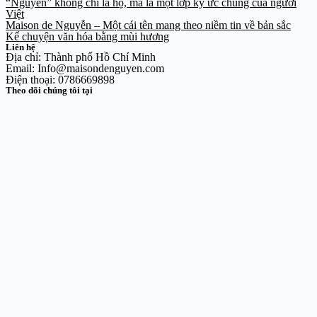
“Nguyễn” không chỉ là họ, mà là một lớp ký ức chung của người
Việt
Maison de Nguyễn – Một cái tên mang theo niềm tin về bản sắc
Kể chuyện văn hóa bằng mùi hương
Liên hệ
Địa chỉ: Thành phố Hồ Chí Minh
Email: Info@maisondenguyen.com
Điện thoại: 0786669898
Theo dõi chúng tôi tại